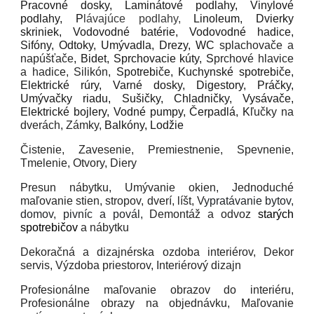
Pracovné dosky, Laminátové podlahy, Vinylové
podlahy, P
lávajúce podlahy,
Linoleum, Dvierky
skriniek, Vodovodné batérie, Vodovodné hadice,
Sifóny, Odtoky, Umývadla, Drezy, WC
splachovače a
napúšťače
, Bidet,
Sprchovacie kúty, S
prchové hlavice
a hadice, Silikón,
Spotrebiče, Kuchynské spotrebiče,
Elektrické rúry, Varné dosky, Digestory, Práčky,
Umývačky riadu, Sušičky, Chladničky, Vysávače,
Elektrické bojlery, Vodné pumpy, Čerpadlá, K
ľučky na
dverách, Zámky,
Balkóny, Lodžie
Čistenie, Zavesenie, Premiestnenie, Spevnenie,
Tmelenie, Otvory, Diery
Presun nábytku, Umývanie okien, Jednoduché
maľovanie stien, stropov, dverí, líšt, V
ypratávanie bytov,
domov, pivníc a povál,
Demontáž a odvoz
starých
spotrebičov
a nábytku
Dekoračná a dizajnérska ozdoba interiérov, Dekor
servis, Výzdoba priestorov, Interiérový dizajn
Profesionálne maľovanie obrazov do interiéru,
Profesionálne obrazy na objednávku, Maľovanie