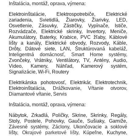
Inštalácia, montáž, oprava, výmena:
Elektroinštalácie, Elektrospotrebiče, Elektrické
zariadenia, Svietidlá, Žiarovky, Žiarivky, LED,
Osvetlenie,
Z
ásuvky, Zástrčky, Vypínače, Ističe,
Rozvádzače, Elektrické skrinky, Invertory, Meniče,
Akumulátory, Baterky, Krabice, PVC žľaby, Káblové
lišty a kanály, Elektrické obvody, Rozvody, Káble,
Drôty, Dátové siete, LAN, Š
truktúrovaná kabeláž,
Inteligentná domácnosť, Smart Home systémy,
Zvončeky, Vrátniky, Ventilátory, TV, Antény, Audio,
Video, Kamery, Náhľad, Kamerový systém,
Signalizácie, Wi-Fi, Routery
Elektrikárska pohotovosť, Elektrikár, Elektrotechnik,
Elektroinštalácia,
Drážkovanie, Vŕtanie otvorov,
Diamantové vŕtanie, Servis
Inštalácia, montáž, oprava, výmena:
Nábytok, Zrkadlá, Poličky, Skrine, Skrinky, Regály,
Stoly, Postele, Pohovky, Gauče, Sušiaky, Garniže,
Z
ávesné systémy, Záclony, Ukončovacie a soklové
lišty, O
krajové parketové lišty,
Kúpeľne,
Kuchyne,