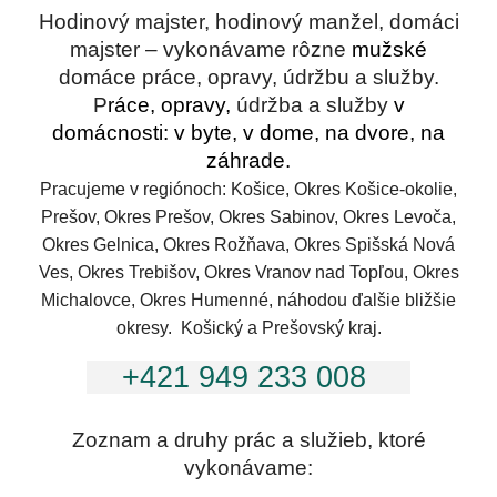
Hodinový majster, hodinový manžel, domáci
majster – vykonávame rôzne
mužské
domáce práce, opravy, údržbu a služby.
P
ráce, opravy,
údržba a služby
v
domácnosti: v byte, v dome, na dvore, na
záhrade.
Pracujeme v regiónoch: Košice, Okres Košice-okolie,
Prešov, Okres Prešov, Okres Sabinov, Okres Levoča,
Okres Gelnica, Okres Rožňava,
Okres Spišská Nová
Ves, Okres Trebišov, Okres Vranov nad Topľou, Okres
Michalovce, Okres Humenné, náhodou ďalšie bližšie
okresy. Košický a Pre
š
ovsk
ý kraj.
+421 949 233 008
Zoznam a druhy prác a služieb, ktoré
vykonávame: