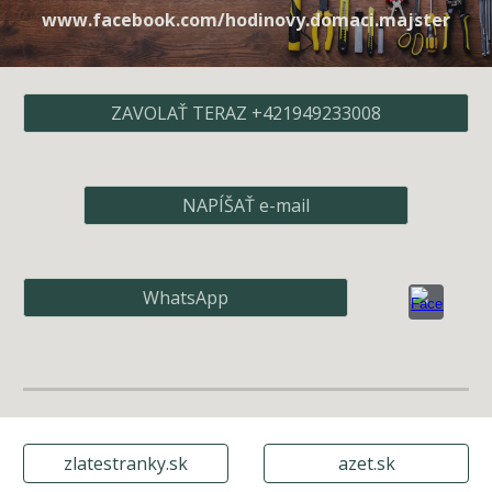
www.facebook.com/hodinovy.domaci.majster
ZAVOLAŤ TERAZ +421949233008
NAPÍŠAŤ e-mail
WhatsApp
zlatestranky.sk
azet.sk