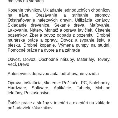
motívov na stenách
Kosenie trávnikov, Ukladanie jednoduchých chodníkov
na tráve, Orezávanie a strihanie stromov,
Odstraňovanie náletových drevín, Utilizácia konárov,
Skladanie drevenice, Sekanie dreva, Maľovanie,
Lakovanie, Nátery, Montáž a oprava lavičiek,
Č
istenie
pozemkov, Zber a odvoz odpadu z pozemku, Drobné
murárske práce a opravy, Dovoz a sypanie štrku a
piesku, Drobné kopanie, Výmena pumpy na studni,
Pomocné práce na dvore a na záhrade
Odvoz, Dovoz, Obchodné nákupy, Materiály, Tovary,
Vecí, Drevo
Autoservis s dopravou auta, odťahovanie vozidla
Oprava, inštalácia, školenie: Počítače, PC, Notebooky,
Hardware, Software, Aplikácie, Tablety, Mobilné
telefóny, Príslušenstvo
Ďalšie práce a
služby v interiéri a exteriéri na základe
požiadaviek
zákazníkov